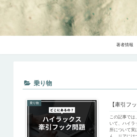
著者情報
乗り物
乗り物
【牽引フッ
この記事では
いて、ハイラ
所について実
ん。リアにはつ